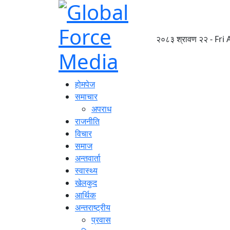
२०८३ श्रावण २२ - Fri
होमपेज
समाचार
अपराध
राजनीति
विचार
समाज
अन्तवार्ता
स्वास्थ्य
खेलकुद
आर्थिक
अन्तराष्ट्रीय
प्रवास