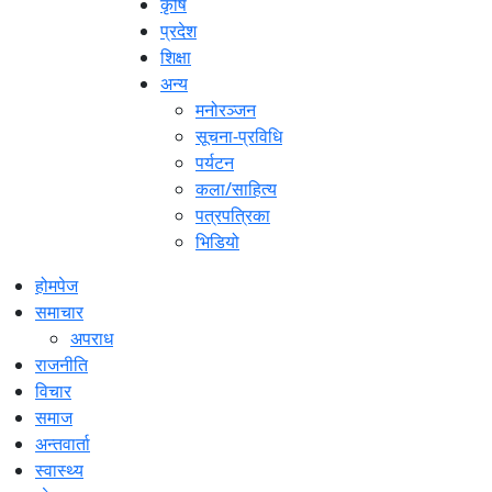
कृषि
प्रदेश
शिक्षा
अन्य
मनोरञ्जन
सूचना-प्रविधि
पर्यटन
कला/साहित्य
पत्रपत्रिका
भिडियो
होमपेज
समाचार
अपराध
राजनीति
विचार
समाज
अन्तवार्ता
स्वास्थ्य