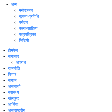
अन्य
मनोरञ्जन
सूचना-प्रविधि
पर्यटन
कला/साहित्य
पत्रपत्रिका
भिडियो
होमपेज
समाचार
अपराध
राजनीति
विचार
समाज
अन्तवार्ता
स्वास्थ्य
खेलकुद
आर्थिक
अन्तराष्ट्रीय