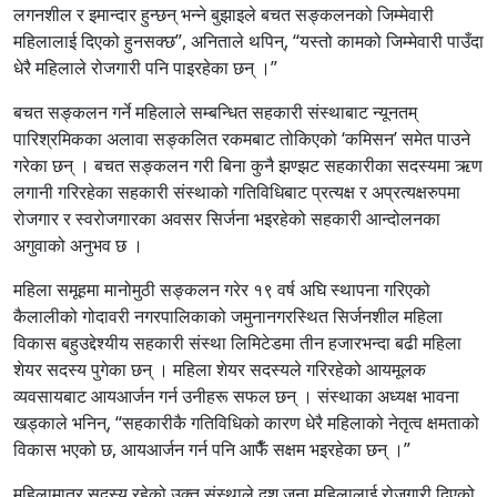
लगनशील र इमान्दार हुन्छन् भन्ने बुझाइले बचत सङ्कलनको जिम्मेवारी
महिलालाई दिएको हुनसक्छ”, अनिताले थपिन्, “यस्तो कामको जिम्मेवारी पाउँदा
धेरै महिलाले रोजगारी पनि पाइरहेका छन् ।”
बचत सङ्कलन गर्ने महिलाले सम्बन्धित सहकारी संस्थाबाट न्यूनतम्
पारिश्रमिकका अलावा सङ्कलित रकमबाट तोकिएको ‘कमिसन’ समेत पाउने
गरेका छन् । बचत सङ्कलन गरी बिना कुनै झण्झट सहकारीका सदस्यमा ऋण
लगानी गरिरहेका सहकारी संस्थाको गतिविधिबाट प्रत्यक्ष र अप्रत्यक्षरुपमा
रोजगार र स्वरोजगारका अवसर सिर्जना भइरहेको सहकारी आन्दोलनका
अगुवाको अनुभव छ ।
महिला समूहमा मानोमुठी सङ्कलन गरेर १९ वर्ष अघि स्थापना गरिएको
कैलालीको गोदावरी नगरपालिकाको जमुनानगरस्थित सिर्जनशील महिला
विकास बहुउद्देश्यीय सहकारी संस्था लिमिटेडमा तीन हजारभन्दा बढी महिला
शेयर सदस्य पुगेका छन् । महिला शेयर सदस्यले गरिरहेको आयमूलक
व्यवसायबाट आयआर्जन गर्न उनीहरू सफल छन् । संस्थाका अध्यक्ष भावना
खड्काले भनिन्, “सहकारीकै गतिविधिको कारण धेरै महिलाको नेतृत्व क्षमताको
विकास भएको छ, आयआर्जन गर्न पनि आफैँ सक्षम भइरहेका छन् ।”
महिलामात्र सदस्य रहेको उक्त संस्थाले दश जना महिलालाई रोजगारी दिएको