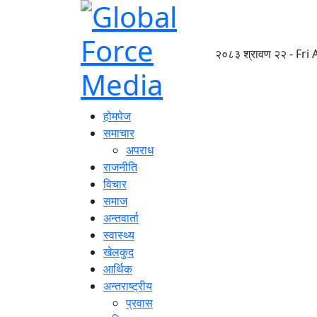
२०८३ श्रावण २२ - Fri
होमपेज
समाचार
अपराध
राजनीति
विचार
समाज
अन्तवार्ता
स्वास्थ्य
खेलकुद
आर्थिक
अन्तराष्ट्रीय
प्रवास