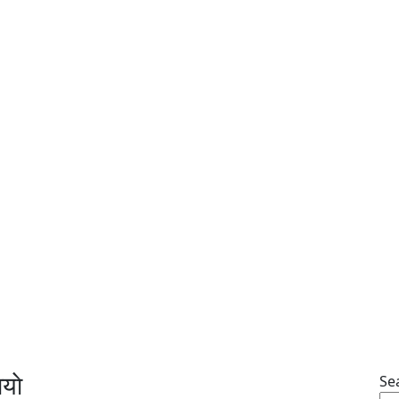
याे
Se