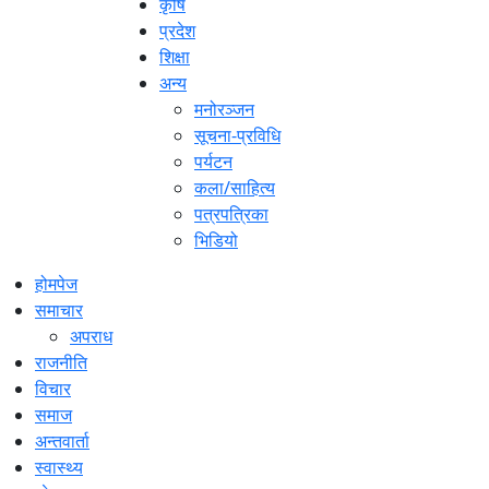
कृषि
प्रदेश
शिक्षा
अन्य
मनोरञ्जन
सूचना-प्रविधि
पर्यटन
कला/साहित्य
पत्रपत्रिका
भिडियो
होमपेज
समाचार
अपराध
राजनीति
विचार
समाज
अन्तवार्ता
स्वास्थ्य