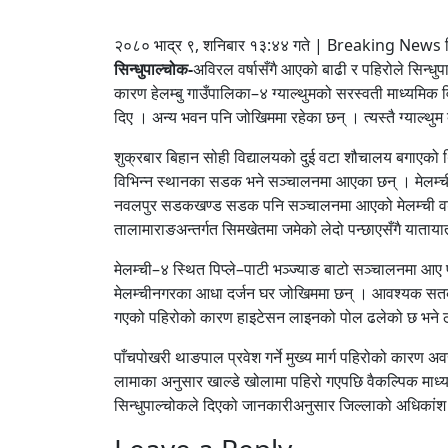
२०८० भाद्र ९, शनिबार १३:४४ गते | Breaking News श
सिन्धुपाल्चोक-
अविरल वर्षासँगै आएको बाढी र पहिरोले सिन्
कारण हेलम्बु गाउँपालिका–४ ग्याल्थुमको सरस्वती माध्यमिक 
दिए । अन्य भवन पनि जोखिममा रहेका छन् । त्यस्तै ग्याल्थ
शुक्रबार बिहान सोही विद्यालयको दुई वटा शौचालय बगाएको 
विभिन्न स्थानका सडक भने सञ्चालनमा आएका छन् । मेलम्ची
नवलपुर सडकखण्ड सडक पनि सञ्चालनमा आएको मेलम्ची वडा 
तालामाराङअन्तर्गत सिमखेतमा जमेको लेदो पन्छाएसँगै यात
मेलम्ची–४ स्थित पिप्ले–पाटी भञ्ज्याङ बाटो सञ्चालनमा आए
मेलम्चीनगरका आधा दर्जन घर जोखिममा छन् । आवश्यक सतर्
गएको पहिरोको कारण हाइटेसन लाइनको पोल ढलेको छ भने ठाउँ
पाँचपोखरी थाङपाल प्रवेश गर्ने मुख्य मार्ग पहिरोको कारण अ
लामाका अनुसार खाल्डे खोलामा पहिरो गएपछि वैकल्पिक माध
सिन्धुपाल्चोकले दिएको जानकारीअनुसार जिल्लाको अधिकांश ठ