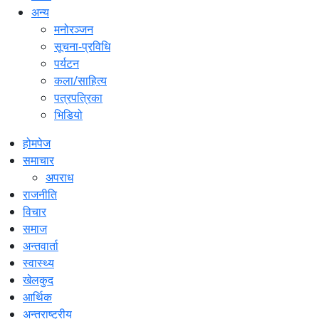
अन्य
मनोरञ्जन
सूचना-प्रविधि
पर्यटन
कला/साहित्य
पत्रपत्रिका
भिडियो
होमपेज
समाचार
अपराध
राजनीति
विचार
समाज
अन्तवार्ता
स्वास्थ्य
खेलकुद
आर्थिक
अन्तराष्ट्रीय